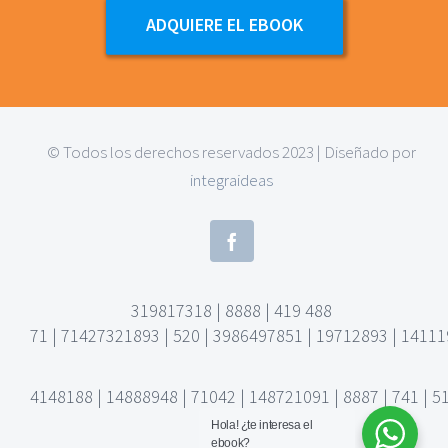
ADQUIERE EL EBOOK
© Todos los derechos reservados 2023 | Diseñado por
integraideas
319817318 | 8888 | 419 488
71 | 71427321893 | 520 | 3986497851 | 19712893 | 14111
4148188 | 14888948 | 71042 | 148721091 | 8887 | 741 | 
Hola!
¿te interesa el
ebook?